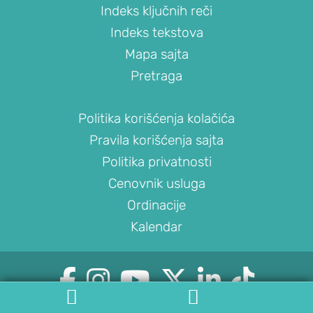
Indeks ključnih reči
laktu
Indeks tekstova
Nestabilnost
Mapa sajta
lakta
Pretraga
Sindrom
kubitalnog
kanala
Politika korišćenja kolačića
Pravila korišćenja sajta
PROCEDURE
ZA
Politika privatnosti
LEČENJE
Cenovnik usluga
LAKTA
Ordinacije
Kalendar
Blokada
lakta
Artroskopija






lakta


Popuštanje
© 2022-2026. OrthoExpert. Sva prava zadržana.