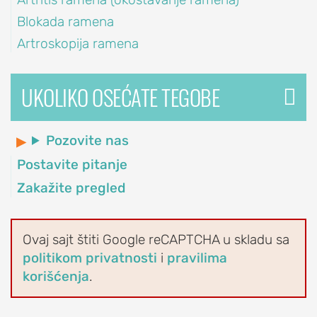
Blokada ramena
Blokada
ramena
Artroskopija ramena
Artroskopija
ramena
UKOLIKO OSEĆATE TEGOBE
Reparacija
rotatorne
Pozovite nas
manžetne
ramena
Postavite pitanje
Veštačko
Zakažite pregled
rame
(proteza
ramena)
Ovaj sajt štiti Google reCAPTCHA u skladu sa
politikom privatnosti
i
pravilima
Stabilizacija
korišćenja
.
ramena
(Bankart
operacija)