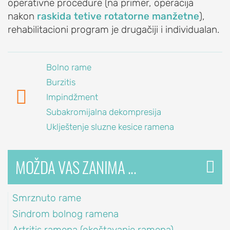
operativne procedure (na primer, operacija
Iritacija
nakon
raskida tetive rotatorne manžetne
),
akromioklavikularnog
rehabilitacioni program je drugačiji i individualan.
zgloba
Iščašenje
Bolno rame
akromioklavikularnog
zgloba
Burzitis

Impindžment
Poremećaji
lopatice:
Subakromijalna dekompresija
nestabilna
Uklještenje sluzne kesice ramena
lopatica,
krilata
MOŽDA VAS ZANIMA ...
lopatica
PROCEDURE
ZA
Smrznuto rame
LEČENJE
Sindrom bolnog ramena
RAMENA
Artritis ramena (okoštavanje ramena)