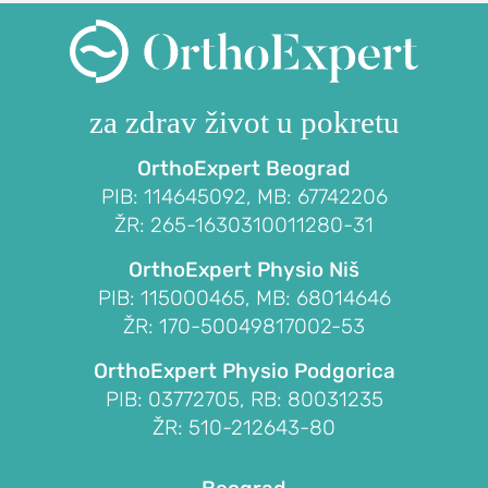
Subakromijalna
dekompresija
LAKAT
za zdrav život
u pokretu
POVREDE
OrthoExpert Beograd
I
PIB: 114645092, MB: 67742206
OBOLJENJA
ŽR: 265-1630310011280-31
LAKTA
OrthoExpert Physio Niš
Prelom
PIB: 115000465, MB: 68014646
lakta
ŽR: 170-50049817002-53
Prelom
OrthoExpert Physio Podgorica
glave
PIB: 03772705, RB: 80031235
radijusa
ŽR: 510-212643-80
lakta
(prelom