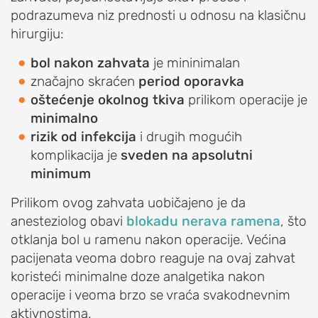
I
podrazumeva niz prednosti u odnosu na klasičnu
OBOLJENJA
hirurgiju:
RAMENA
bol nakon zahvata
je mininimalan
Sindrom
značajno skraćen
period oporavka
bolnog
oštećenje okolnog tkiva
prilikom operacije je
ramena
minimalno
(impindžment,
rizik od infekcija
i drugih mogućih
burzitis)
komplikacija je
sveden na apsolutni
Smrznuto
minimum
rame
(ukočeno
Prilikom ovog zahvata uobičajeno je da
rame,
anesteziolog obavi
blokadu nerava ramena
, što
adhezivni
otklanja bol u ramenu nakon operacije. Većina
kapsulitis)
pacijenata veoma dobro reaguje na ovaj zahvat
koristeći minimalne doze analgetika nakon
Nestabilnost
operacije i veoma brzo se vraća svakodnevnim
ramena
aktivnostima.
(iščašenje