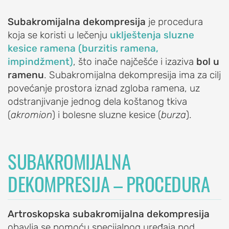
OrthoExpert Niš
Subakromijalna dekompresija
je procedura
(060) 032-320-9

koja se koristi u lečenju
uklještenja sluzne
O
office-
nite
kesice ramena (burzitis ramena,
NAMA
ziv
nis@orthoexpert.rs
impindžment)
, što inače najčešće i izaziva
bol u
Svetosavska 20,
ORTHOEXPERT
ramenu
. Subakromijalna dekompresija ima za cilj
Niš, Srbija
povećanje prostora iznad zgloba ramena, uz
Naši
OrthoExpert
odstranjivanje jednog dela koštanog tkiva
lekari
Podgorica

(
akromion
) i bolesne sluzne kesice (
burza
).
i
(068) 107-241
nite
fizioterapeuti
ziv
office@orthoexpert.me
Ankarski bulevar 35 L1,
Kalendar
SUBAKROMIJALNA
Podgorica, Crna Gora
dežurstava
DEKOMPRESIJA – PROCEDURA
Savetodavni
odbor
OrthoExpert
Artroskopska subakromijalna dekompresija
ORTHOEXPERT
obavlja se pomoću specijalnog uređaja pod