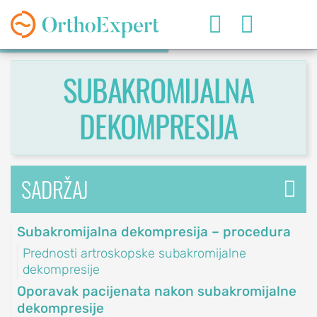


SUBAKROMIJALNA
DEKOMPRESIJA
SR
SADRŽAJ
OrthoExpert
Subakromijalna dekompresija – procedura
Beograd

Prednosti artroskopske subakromijalne
(060) 032-320-8
nite
dekompresije
ziv
office@orthoexpert.rs
Oporavak pacijenata nakon subakromijalne
Svetog Save 32/8,
dekompresije
Beograd, Srbija