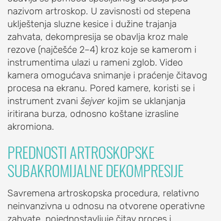
EDUCATION
nazivom artroskop. U zavisnosti od stepena
uklještenja sluzne kesice i dužine trajanja
O
zahvata, dekompresija se obavlja kroz male
udruženju
rezove (najčešće 2–4) kroz koje se kamerom i
OrthoExpert
instrumentima ulazi u rameni zglob. Video
Education
kamera omogućava snimanje i praćenje čitavog
AKTIVNOSTI
procesa na ekranu. Pored kamere, koristi se i
Novosti
instrument zvani
šejver
kojim se uklanjanja
i
iritirana burza, odnosno koštane izrasline
obaveštenja
akromiona.
Drugi
PREDNOSTI ARTROSKOPSKE
o
SUBAKROMIJALNE DEKOMPRESIJE
nama
RAME
Savremena artroskopska procedura, relativno
neinvanzivna u odnosu na otvorene operativne
POVREDE
zahvate, pojednostavljuje čitav proces i