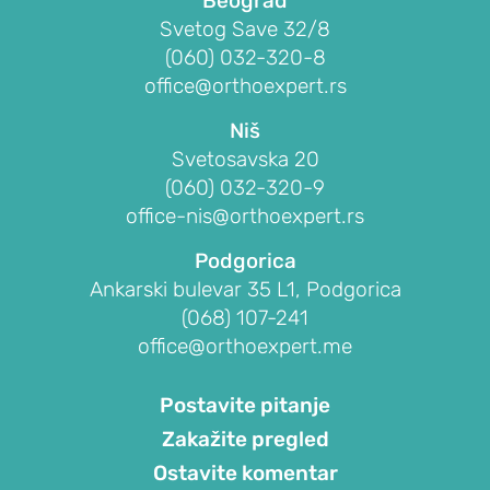
Beograd
glave
Svetog Save 32/8
žbice)
(060) 032-320-8
Teniski
office@orthoexpert.rs
lakat
(lateralni
Niš
epikondilitis)
Svetosavska 20
(060) 032-320-9
Golferski
office-nis@orthoexpert.rs
lakat
(medijalni
Podgorica
epikondilitis)
Ankarski bulevar 35 L1, Podgorica
Ukočenost
(068) 107-241
lakta
office@orthoexpert.me
(kontraktura
lakta)
Postavite pitanje
Slobodna
Zakažite pregled
tela
Ostavite komentar
u