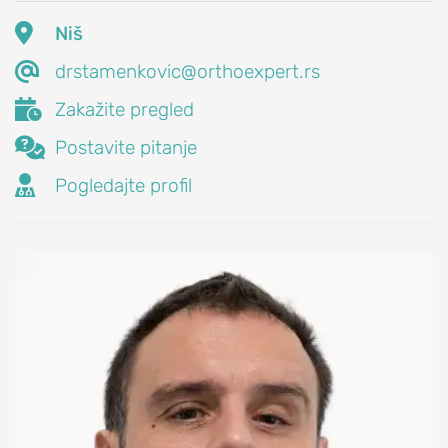
tunela

Niš
STOPALO

drstamenkovic@orthoexpert.rs

Zakažite pregled
POVREDE
I

Postavite pitanje
OBOLJENJA

Pogledajte profil
STOPALA
Povreda
Ahilove
tetive
Čukljevi
(hallux
valgus)
Bol
u