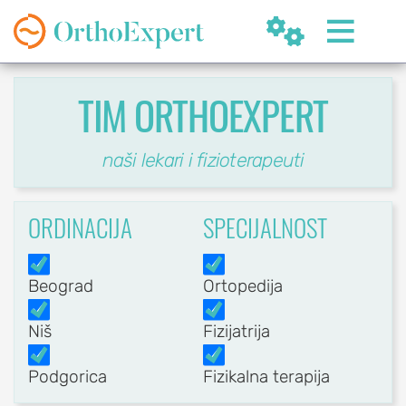


TIM ORTHOEXPERT
naši lekari i fizioterapeuti
SR
ORDINACIJA
SPECIJALNOST
Beograd
Ortopedija
OrthoExpert
Beograd

Niš
Fizijatrija
(060) 032-320-8
nite
ziv
office@orthoexpert.rs
Podgorica
Fizikalna terapija
Svetog Save 32/8,
Beograd, Srbija