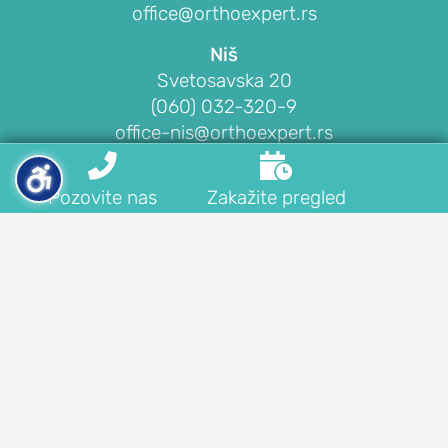
office@orthoexpert.rs
Niš
Svetosavska 20
(060) 032-320-9
office-nis@orthoexpert.rs


Podgorica
Pozovite nas
Zakažite pregled
Ankarski bulevar 35 L1, Podgorica
(068) 107-241
office@orthoexpert.me
Postavite pitanje
Zakažite pregled
Ostavite komentar
Indeks ključnih reči
Indeks tekstova