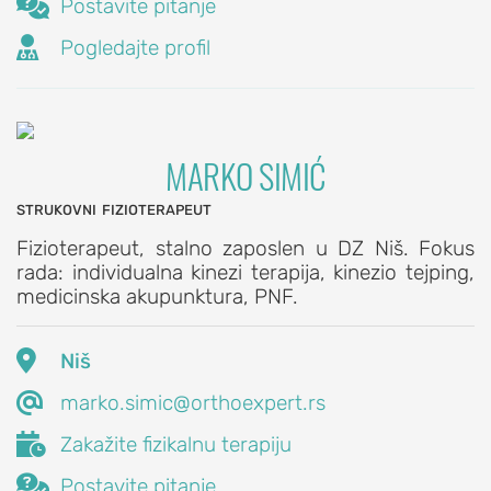
Hirurgija,

Postavite pitanje
lečenja

Pogledajte profil
povreda
i
oboljenja
kime
MARKO SIMIĆ
FIZIKALNA
strukovni fizioterapeut
TERAPIJA
Fizioterapeut, stalno zaposlen u DZ Niš. Fokus
TEHNIKE
rada: individualna kinezi terapija, kinezio tejping,
medicinska akupunktura, PNF.
I
METODE

Niš
FIZIKALNE
TERAPIJE

marko.simic@orthoexpert.rs
PNF

Zakažite fizikalnu terapiju
metoda

Postavite pitanje