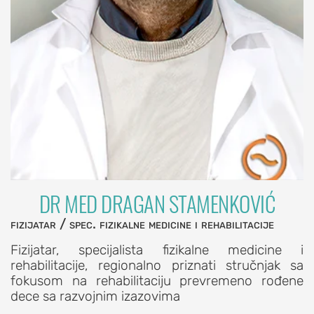
(škljocajući
prst)
Viseći
prst
(čekićasti
prst)
PROCEDURE
ZA
LEČENJE
ŠAKE
DR MED DRAGAN STAMENKOVIĆ
Artroskopija
fizijatar / spec. fizikalne medicine i rehabilitacije
šake
Fizijatar, specijalista fizikalne medicine i
Blokada
rehabilitacije, regionalno priznati stručnjak sa
šake
fokusom na rehabilitaciju prevremeno rođene
Dekompresija
dece sa razvojnim izazovima
karpalnog