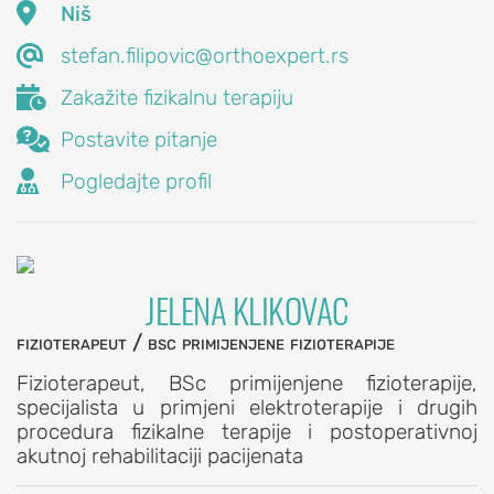
tekstova

Niš

stefan.filipovic@orthoexpert.rs
Ostavite

komentar
Zakažite fizikalnu terapiju
Postavite

Postavite pitanje
pitanje

Pogledajte profil
Zakažite
pregled
JELENA KLIKOVAC
fizioterapeut / bsc primijenjene fizioterapije
Fizioterapeut, BSc primijenjene fizioterapije,
specijalista u primjeni elektroterapije i drugih
procedura fizikalne terapije i postoperativnoj
akutnoj rehabilitaciji pacijenata