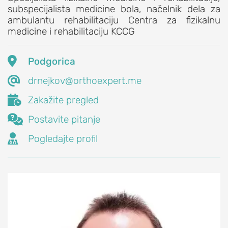
subspecijalista medicine bola, načelnik dela za
Iritacija
ambulantu rehabilitaciju Centra za fizikalnu
akromioklavikularnog
medicine i rehabilitaciju KCCG
zgloba
Iščašenje

Podgorica
akromioklavikularnog

drnejkov@orthoexpert.me
zgloba
Poremećaji

Zakažite pregled
lopatice:

Postavite pitanje
nestabilna
lopatica,

Pogledajte profil
krilata
lopatica
PROCEDURE
ZA
LEČENJE
RAMENA