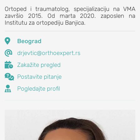
čašici)
Ortoped i traumatolog, specijalizaciju na VMA
Gonartroza
završio 2015. Od marta 2020. zaposlen na
(osteoartritis
Institutu za ortopediju Banjica.
kolena)
Bekerova

Beograd
cista

(serozna
drjevtic@orthoexpert.rs
cista

Zakažite pregled
zatkolene

Postavite pitanje
jame)
PROCEDURE

Pogledajte profil
ZA
LEČENJE
KOLENA
Veštačko
koleno