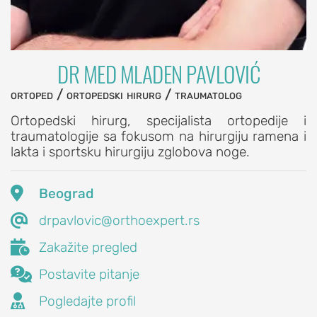
Subakromijalna
dekompresija
DR MED MLADEN PAVLOVIĆ
LAKAT
ortoped / ortopedski hirurg / traumatolog
POVREDE
Ortopedski hirurg, specijalista ortopedije i
I
traumatologije sa fokusom na hirurgiju ramena i
OBOLJENJA
lakta i sportsku hirurgiju zglobova noge.
LAKTA
Prelom

Beograd
lakta

drpavlovic@orthoexpert.rs
Prelom

Zakažite pregled
glave
radijusa

Postavite pitanje
lakta

Pogledajte profil
(prelom