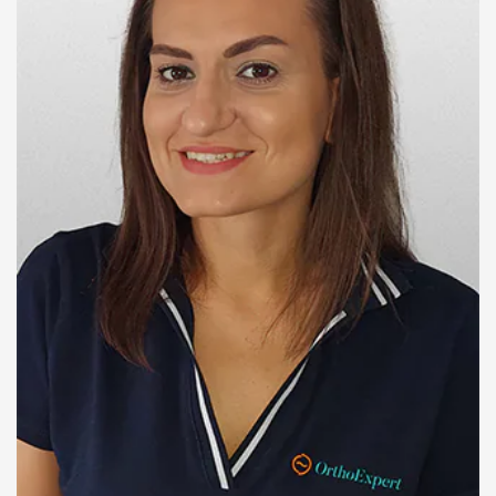
Artroskopija
kolena
KUK
POVREDE
I
OBOLJENJA
KUKA
PROCEDURE
ZA
LEČENJE
KUKA
Veštački
kuk