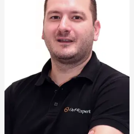
Blokada
ramena
Artroskopija
ramena
Reparacija
rotatorne
manžetne
ramena
Veštačko
rame
(proteza
ramena)
Stabilizacija
ramena
(Bankart
operacija)