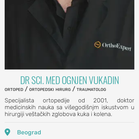
laktu
Nestabilnost
lakta
Sindrom
kubitalnog
kanala
PROCEDURE
ZA
DR SCI. MED OGNJEN VUKADIN
LEČENJE
ortoped / ortopedski hirurg / traumatolog
LAKTA
Specijalista ortopedije od 2001, doktor
Blokada
medicinskih nauka sa višegodišnjm iskustvom u
lakta
hirurgiji veštačkih zglobova kuka i kolena.
Artroskopija
lakta

Beograd
Popuštanje