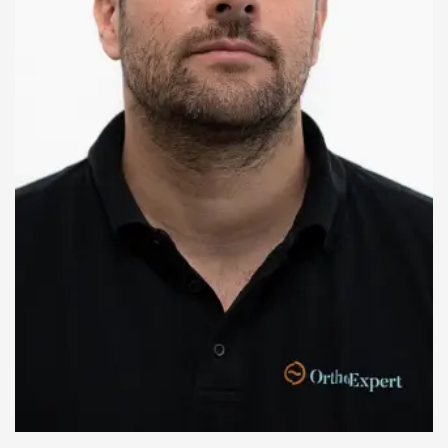
peti
(petni
trn,
plantarni
fascitis)
Deformiteti
prstiju
stopala
Ukočen
palac
(hallux
rigidus)
Mortonov
neurom
Haglundova
bolest
(izraslina