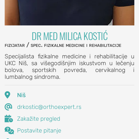
ŠAKA
POVREDE
I
OBOLJENJA
DR MED MILICA KOSTIĆ
ŠAKE
fizijatar / spec. fizikalne medicine i rehabilitacije
Artroza
Specijalista fizikalne medicine i rehabilitacije u
korena
UKC Niš, sa višegodišnjim iskustvom u lečenju
palca
bolova, sportskih povreda, cervikalnog i
(rizartroza,
lumbalnog sindroma.
rizartritis)
De

Niš
Kervenov

drkostic@orthoexpert.rs
sindrom
(De

Zakažite pregled
Quervainova

Postavite pitanje
bolest)