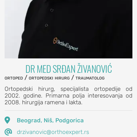
EDUCATION
O
udruženju
OrthoExpert
Education
AKTIVNOSTI
Novosti
DR MED SRĐAN ŽIVANOVIĆ
i
obaveštenja
ortoped / ortopedski hirurg / traumatolog
Drugi
Ortopedski hirurg, specijalista ortopedije od
o
2002. godine. Primarna polja interesovanja od
2008. hirurgija ramena i lakta.
nama
RAME

Beograd, Niš, Podgorica
POVREDE

drzivanovic@orthoexpert.rs