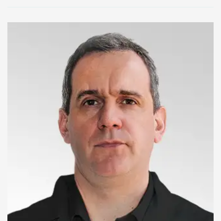
glave
žbice)
Teniski
lakat
(lateralni
epikondilitis)
Golferski
lakat
(medijalni
epikondilitis)
Ukočenost
lakta
(kontraktura
lakta)
Slobodna
tela
u