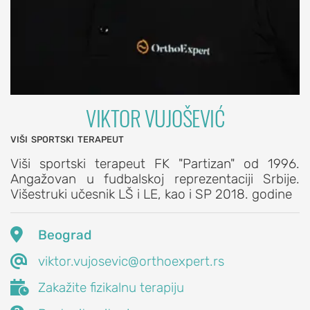
zglobova
Lumbalna
spinalna
stenoza
Diskus
hernija
VIKTOR VUJOŠEVIĆ
i
viši sportski terapeut
spinalna
stenoza
Viši sportski terapeut FK "Partizan" od 1996.
Angažovan u fudbalskoj reprezentaciji Srbije.
Paraspinalna
Višestruki učesnik LŠ i LE, kao i SP 2018. godine
muskulatura
PROCEDURE

Beograd
ZA

viktor.vujosevic@orthoexpert.rs
LEČENJE

KIČME
Zakažite fizikalnu terapiju