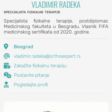
VLADIMIR RADEKA
na
specijalista fizikalne terapije
kosti
pete)
Specijalista fizikalne terapije, postdiplomac
Medicinskog fakulteta u Beogradu. Vlasnik FIFA
Prelom
medicinskog sertifikata od 2020. godine.
skočnog
zgloba

Beograd
PROCEDURE

ZA
vladimir.radeka@orthoexpert.rs
LEČENJE

Zakažite fizikalnu terapiju
STOPALA

Postavite pitanje
KIČMA

Pogledajte profil
POVREDE
I
OBOLJENJA