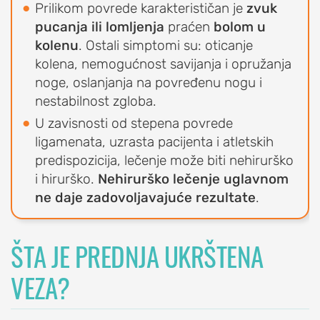
Prilikom povrede karakterističan je
zvuk
EDUCATION
pucanja ili lomljenja
praćen
bolom u
O
kolenu
. Ostali simptomi su: oticanje
udruženju
kolena, nemogućnost savijanja i opružanja
OrthoExpert
noge, oslanjanja na povređenu nogu i
Education
nestabilnost zgloba.
AKTIVNOSTI
U zavisnosti od stepena povrede
ligamenata, uzrasta pacijenta i atletskih
Novosti
predispozicija, lečenje može biti nehirurško
i
i hirurško.
Nehirurško lečenje uglavnom
obaveštenja
ne daje zadovoljavajuće rezultate
.
Drugi
o
nama
ŠTA JE PREDNJA UKRŠTENA
RAME
VEZA?
POVREDE