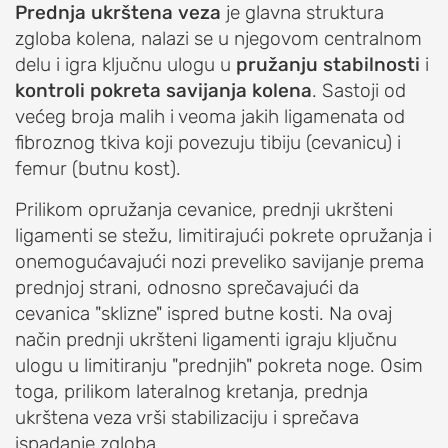
I
Prednja ukrštena veza
je glavna struktura
OBOLJENJA
zgloba kolena, nalazi se u njegovom centralnom
RAMENA
delu i igra ključnu ulogu u
pružanju stabilnosti
i
kontroli pokreta savijanja kolena
. Sastoji od
Sindrom
većeg broja malih i veoma jakih ligamenata od
bolnog
fibroznog tkiva koji povezuju tibiju (cevanicu) i
ramena
femur (butnu kost).
(impindžment,
burzitis)
Prilikom opružanja cevanice, prednji ukršteni
Smrznuto
ligamenti se stežu, limitirajući pokrete opružanja i
rame
onemogućavajući nozi preveliko savijanje prema
(ukočeno
prednjoj strani, odnosno sprečavajući da
rame,
cevanica "sklizne" ispred butne kosti. Na ovaj
adhezivni
način prednji ukršteni ligamenti igraju ključnu
kapsulitis)
ulogu u limitiranju "prednjih" pokreta noge. Osim
toga, prilikom lateralnog kretanja, prednja
Nestabilnost
ukrštena veza vrši stabilizaciju i sprečava
ramena
ispadanje zgloba.
(iščašenje