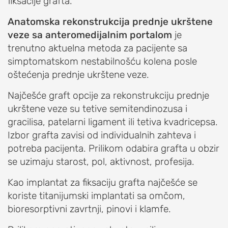
fiksacije grafta.
Artroskopija
kolena
Anatomska rekonstrukcija prednje ukrštene
veze sa anteromedijalnim portalom
je
KUK
trenutno aktuelna metoda za pacijente sa
simptomatskom nestabilnošću kolena posle
POVREDE
oštećenja prednje ukrštene veze.
I
OBOLJENJA
Najčešće graft opcije za rekonstrukciju prednje
ukrštene veze su tetive semitendinozusa i
KUKA
gracilisa, patelarni ligament ili tetiva kvadricepsa.
PROCEDURE
Izbor grafta zavisi od individualnih zahteva i
ZA
potreba pacijenta. Prilikom odabira grafta u obzir
LEČENJE
se uzimaju starost, pol, aktivnost, profesija.
KUKA
Kao implantat za fiksaciju grafta najčešće se
Veštački
koriste titanijumski implantati sa omčom,
kuk
bioresorptivni zavrtnji, pinovi i klamfe.