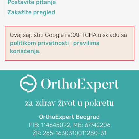
peti
Postavite pitanje
(petni
Zakažite pregled
trn,
plantarni
fascitis)
Ovaj sajt štiti Google reCAPTCHA u skladu sa
politikom privatnosti
i
pravilima
Deformiteti
korišćenja
.
prstiju
stopala
Ukočen
palac
(hallux
rigidus)
za zdrav život
u pokretu
Mortonov
neurom
OrthoExpert Beograd
Haglundova
PIB: 114645092, MB: 67742206
bolest
ŽR: 265-1630310011280-31
(izraslina