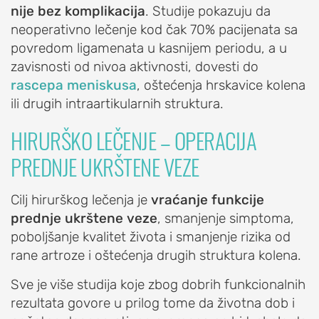
nije bez komplikacija
. Studije pokazuju da
meniskusa
neoperativno lečenje kod čak 70% pacijenata sa
kolena
povredom ligamenata u kasnijem periodu, a u
(rascep
zavisnosti od nivoa aktivnosti, dovesti do
meniskusa)
rascepa meniskusa
, oštećenja hrskavice kolena
Povreda
ili drugih intraartikularnih struktura.
prednje
ukrštene
HIRURŠKO LEČENJE – OPERACIJA
veze
PREDNJE UKRŠTENE VEZE
(ligamenata)
kolena
Cilj hirurškog lečenja je
vraćanje funkcije
Patelofemoralni
prednje ukrštene veze
, smanjenje simptoma,
sindrom
poboljšanje kvalitet života i smanjenje rizika od
(trkačko
rane artroze i oštećenja drugih struktura kolena.
koleno,
bol
Sve je više studija koje zbog dobrih funkcionalnih
u
rezultata govore u prilog tome da životna dob i