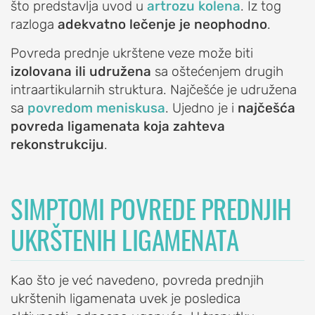
što predstavlja uvod u
artrozu kolena
. Iz tog
Blokada
razloga
adekvatno lečenje je neophodno
.
ramena
Povreda prednje ukrštene veze može biti
Artroskopija
izolovana ili udružena
sa oštećenjem drugih
ramena
intraartikularnih struktura. Najčešće je udružena
Reparacija
sa
povredom meniskusa
. Ujedno je i
najčešća
rotatorne
povreda ligamenata koja zahteva
manžetne
rekonstrukciju
.
ramena
Veštačko
SIMPTOMI POVREDE PREDNJIH
rame
(proteza
UKRŠTENIH LIGAMENATA
ramena)
Stabilizacija
ramena
Kao što je već navedeno, povreda prednjih
(Bankart
ukrštenih ligamenata uvek je posledica
operacija)