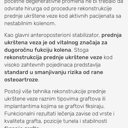
čašici)
početne degenerativne promena ne bi trebalo da
odvrate hirurga od procedure rekonstrukcije
Gonartroza
prednje ukrštene veze kod aktivnih pacijenata sa
(osteoartritis
nestabilnim kolenom.
kolena)
Bekerova
Kao glavni anteroposterioni stabilizator,
prednja
cista
ukrštena veza je od vitalnog značaja za
(serozna
dugoročnu fukciju kolena
. Stoga
cista
rekonstrukcija prednje ukrštene veze
kod
zatkolene
visoko zahtevnih pojedinaca predstavlja
jame)
standard u smanjivanju rizika od rane
osteoartroze
.
PROCEDURE
ZA
Postoji više tehnika rekonstrukcije prednje
LEČENJE
ukrštene veze raznim tipovima graftova ili
KOLENA
implantantima kojima se graftovi fiksiraju.
Funkcionalni rezultati lečenja zavise od vrste i
Veštačko
kvaliteta grafta, pozicije tunela i stabilnosti
koleno