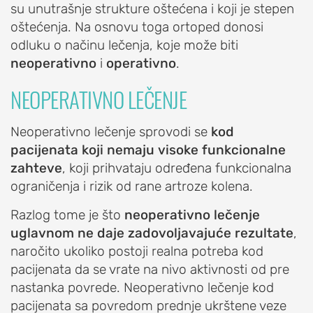
su unutrašnje strukture oštećena i koji je stepen
zglobne
oštećenja. Na osnovu toga ortoped donosi
kapsule
odluku o načinu lečenja, koje može biti
("release")
neoperativno
i
operativno
.
lakta
Uklanjanje
NEOPERATIVNO LEČENJE
slobodnih
tela
Neoperativno lečenje sprovodi se
kod
iz
pacijenata koji nemaju visoke funkcionalne
lakta
zahteve
, koji prihvataju određena funkcionalna
ograničenja i rizik od rane artroze kolena.
KOLENO
Razlog tome je što
neoperativno lečenje
POVREDE
uglavnom ne daje zadovoljavajuće rezultate
,
I
naročito ukoliko postoji realna potreba kod
OBOLJENJA
pacijenata da se vrate na nivo aktivnosti od pre
KOLENA
nastanka povrede. Neoperativno lečenje kod
pacijenata sa povredom prednje ukrštene veze
Povreda