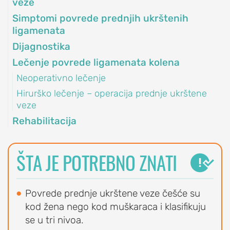
veze
OrthoExpert Niš
Simptomi povrede prednjih ukrštenih
(060) 032-320-9

ligamenata
O
office-
nite
Dijagnostika
NAMA
ziv
nis@orthoexpert.rs
Lečenje povrede ligamenata kolena
Svetosavska 20,
ORTHOEXPERT
Niš, Srbija
Neoperativno lečenje
Naši
Hirurško lečenje – operacija prednje ukrštene
OrthoExpert
lekari
veze
Podgorica

i
Rehabilitacija
(068) 107-241
nite
fizioterapeuti
ziv
office@orthoexpert.me
Ankarski bulevar 35 L1,
Kalendar
ŠTA JE POTREBNO ZNATI
Podgorica, Crna Gora

dežurstava
Savetodavni
odbor
Povrede prednje ukrštene veze češće su
OrthoExpert
kod žena nego kod muškaraca i klasifikuju
se u tri nivoa.
ORTHOEXPERT