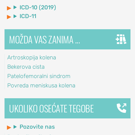
tunela
ICD-10 (2019)
ICD-11
STOPALO
POVREDE
MOŽDA VAS ZANIMA ...
I
OBOLJENJA
Artroskopija kolena
STOPALA
Bekerova cista
Povreda
Patelofemoralni sindrom
Ahilove
Povreda meniskusa kolena
tetive
Čukljevi
(hallux
UKOLIKO OSEĆATE TEGOBE
valgus)
Bol
Pozovite nas
u