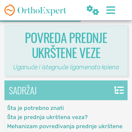


POVREDA PREDNJE
UKRŠTENE VEZE
SR
Uganuće i istegnuće ligamenata kolena
SADRŽAJ
OrthoExpert
Beograd

Šta je potrebno znati
(060) 032-320-8
nite
ziv
office@orthoexpert.rs
Šta je prednja ukrštena veza?
Svetog Save 32/8,
Mehanizam povređivanja prednje ukrštene
Beograd, Srbija