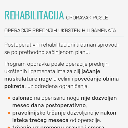
Dipitrenova
REHABILITACIJA
kontraktura
OPORAVAK POSLE
Prelom
šake
OPERACIJE PREDNJIH UKRŠTENIH LIGAMENATA
(prelom
ručnog
Postoperativni rehabilitacioni tretman sprovodi
zgloba)
se po prethodno sačinjenom planu.
Sindrom
Program oporavka posle operacije prednjih
karpalnog
ukrštenih ligamenata ima za cilj
jačanje
tunela
muskulature noge
u celini i
povećanje obima
Skijaški
pokreta
, uz određena ograničenja:
palac
oslonac
na operisanu nogu
nije dozvoljen
(palac
mesec dana postoperativno
,
lovočuvara)
pravolinijsko trčanje
dozvoljeno je
nakon
Škljocavi
isteka trećeg meseca
od operacije,
prst
trčanje uz promenu pravca i smera