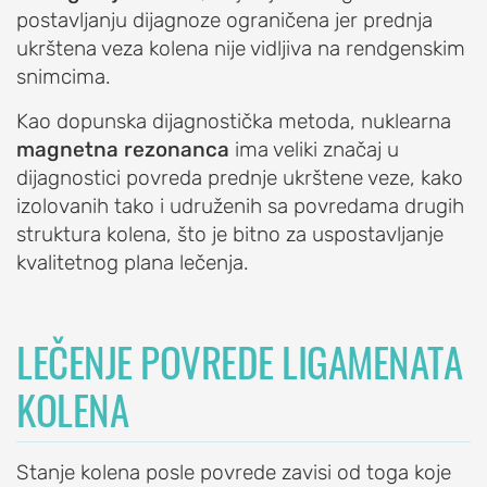
postavljanju dijagnoze ograničena jer prednja
laktu
ukrštena veza kolena nije vidljiva na rendgenskim
Nestabilnost
snimcima.
lakta
Kao dopunska dijagnostička metoda, nuklearna
Sindrom
magnetna rezonanca
ima veliki značaj u
kubitalnog
dijagnostici povreda prednje ukrštene veze, kako
kanala
izolovanih tako i udruženih sa povredama drugih
PROCEDURE
struktura kolena, što je bitno za uspostavljanje
ZA
kvalitetnog plana lečenja.
LEČENJE
LAKTA
LEČENJE POVREDE LIGAMENATA
Blokada
lakta
KOLENA
Artroskopija
lakta
Stanje kolena posle povrede zavisi od toga koje
Popuštanje