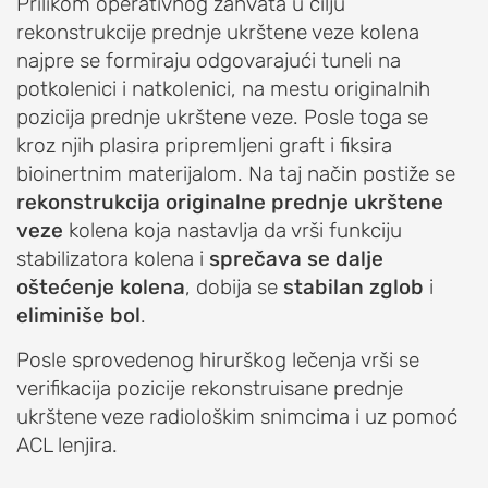
ŠAKA
Prilikom operativnog zahvata u cilju
rekonstrukcije prednje ukrštene veze kolena
POVREDE
najpre se formiraju odgovarajući tuneli na
I
potkolenici i natkolenici, na mestu originalnih
OBOLJENJA
pozicija prednje ukrštene veze. Posle toga se
ŠAKE
kroz njih plasira pripremljeni graft i fiksira
bioinertnim materijalom. Na taj način postiže se
Artroza
rekonstrukcija originalne prednje ukrštene
korena
veze
kolena koja nastavlja da vrši funkciju
palca
stabilizatora kolena i
sprečava se dalje
(rizartroza,
oštećenje kolena
, dobija se
stabilan zglob
i
rizartritis)
eliminiše bol
.
De
Kervenov
Posle sprovedenog hirurškog lečenja vrši se
sindrom
verifikacija pozicije rekonstruisane prednje
(De
ukrštene veze radiološkim snimcima i uz pomoć
Quervainova
ACL lenjira.
bolest)