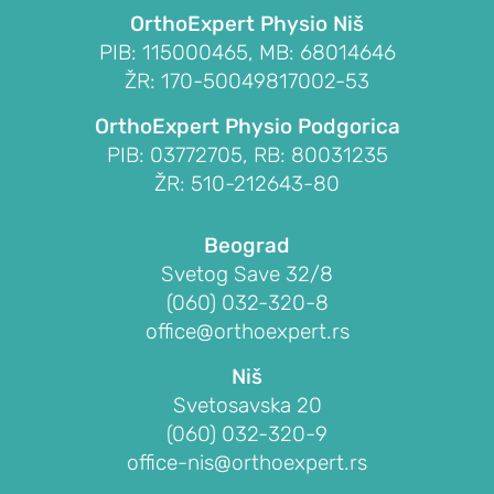
OrthoExpert Physio Niš
na
PIB: 115000465, MB: 68014646
kosti
ŽR: 170-50049817002-53
pete)
Prelom
OrthoExpert Physio Podgorica
skočnog
PIB: 03772705, RB: 80031235
zgloba
ŽR: 510-212643-80
PROCEDURE
Beograd
ZA
Svetog Save 32/8
LEČENJE
(060) 032-320-8
STOPALA
office@orthoexpert.rs
KIČMA
Niš
Svetosavska 20
POVREDE
(060) 032-320-9
I
office-nis@orthoexpert.rs
OBOLJENJA