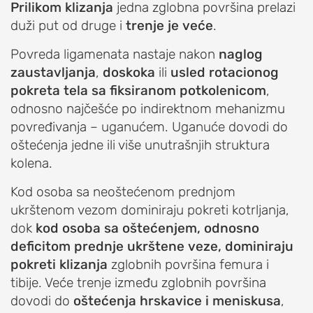
Prilikom klizanja
jedna zglobna površina prelazi
Iritacija
duži put od druge i
trenje je veće
.
akromioklavikularnog
zgloba
Povreda ligamenata nastaje nakon
naglog
zaustavljanja
,
doskoka
ili
usled rotacionog
Iščašenje
pokreta tela sa fiksiranom potkolenicom
,
akromioklavikularnog
odnosno najčešće po indirektnom mehanizmu
zgloba
povređivanja – uganućem. Uganuće dovodi do
Poremećaji
oštećenja jedne ili više unutrašnjih struktura
lopatice:
kolena.
nestabilna
lopatica,
Kod osoba sa neoštećenom prednjom
krilata
ukrštenom vezom dominiraju pokreti kotrljanja,
lopatica
dok
kod osoba sa oštećenjem, odnosno
deficitom prednje ukrštene veze, dominiraju
PROCEDURE
pokreti klizanja
zglobnih površina femura i
ZA
tibije. Veće trenje između zglobnih površina
LEČENJE
dovodi do
oštećenja hrskavice i meniskusa
,
RAMENA