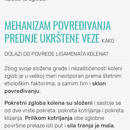
ramena)
Prelom
MEHANIZAM POVREĐIVANJA
ramena
PREDNJE UKRŠTENE VEZE
Raskid
tetive
KAKO
rotatorne
DOLAZI DO POVREDE LIGAMENATA KOLENA?
manžetne
Iritacija
Zbog svoje složene građe i nezaštićenosti koleni
tetive
zglob je u velikoj meri neotporan prema štetnim
duge
etiološkim faktorima, a samim tim i
sklon
glave
povređivanju
.
bicepsa
Pokretni zgloba kolena su složeni
i sastoje se
Artritis
od dve vrste pokreta: pokreta kotrljanja i pokreta
ramena
klizanja.
Prilikom kotrljanja
obe zglobne
(okoštavanje
površine prelaze isti put i
sila trenja je mala
.
ramena)