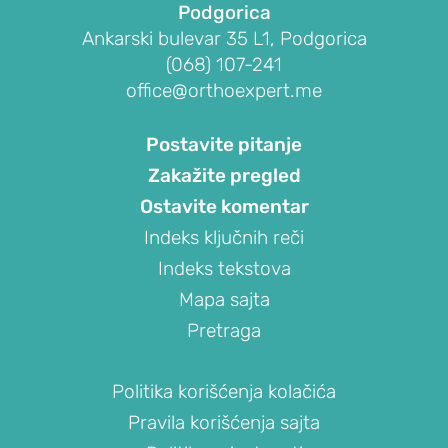
KIČME
Podgorica
Ankarski bulevar 35 L1, Podgorica
Bolovi
(068) 107-241
u
office@orthoexpert.me
leđima
i
Postavite pitanje
vrste
Zakažite pregled
bolova
Ostavite komentar
Spondiloliza
(pars
Indeks ključnih reči
fraktura)
Indeks tekstova
Spondilolisteza
Mapa sajta
Prelom
Pretraga
kičmenog
pršljena
Politika korišćenja kolačića
Sindrom
Pravila korišćenja sajta
fasetnih