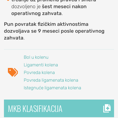
(škljocajući
dozvoljeno je
šest meseci nakon
prst)
operativnog zahvata
.
Viseći
Pun povratak fizičkim aktivnostima
prst
dozvoljava se 9 meseci posle operativnog
(čekićasti
zahvata
.
prst)
PROCEDURE
ZA
Bol u kolenu
LEČENJE
Ligamenti kolena

ŠAKE
Povreda kolena
Artroskopija
Povreda ligamenata kolena
šake
Istegnuće ligamenata kolena
Blokada
šake
MKB KLASIFIKACIJA
Dekompresija
karpalnog