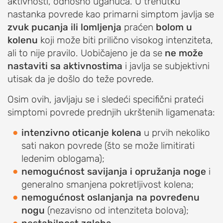
aktivnosti, odnosno uganuća. U trenutku
nastanka povrede kao primarni simptom javlja se
Subakromijalna
zvuk pucanja ili lomljenja
praćen
bolom u
dekompresija
kolenu
koji može biti prilično visokog intenziteta,
LAKAT
ali to nije pravilo. Uobičajeno je da se
ne može
nastaviti sa aktivnostima
i javlja se subjektivni
POVREDE
utisak da je došlo do teže povrede.
I
Osim ovih, javljaju se i sledeći specifični prateći
OBOLJENJA
simptomi povrede prednjih ukrštenih ligamenata:
LAKTA
Prelom
intenzivno oticanje kolena
u prvih nekoliko
lakta
sati nakon povrede (što se može limitirati
ledenim oblogama);
Prelom
nemogućnost savijanja i opružanja noge
i
glave
generalno smanjena pokretljivost kolena;
radijusa
nemogućnost oslanjanja na povređenu
lakta
nogu
(nezavisno od intenziteta bolova);
(prelom