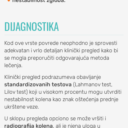
nestabilnost zgloba.
glave
žbice)
Teniski
DIJAGNOSTIKA
lakat
(lateralni
epikondilitis)
Kod ove vrste povrede neophodno je sprovesti
Golferski
adekvatan i vrlo detaljan klinički pregled kako bi
lakat
se mogla preporučiti odgovarajuća metoda
(medijalni
lečenja.
epikondilitis)
Klinički pregled podrazumeva obavljanje
Ukočenost
standardizovanih testova
(Lahmanov test,
lakta
Lilov test) koji u visokom procentu mogu utvrditi
(kontraktura
nestabilnost kolena kao znak oštećenja prednje
lakta)
ukrštene veze.
Slobodna
U sklopu pregleda opciono se može vršiti i
tela
radiografija kolena
, ali je njena uloga u
u