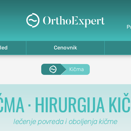
P
led
Cenovnik
.
Kičma
ČMA · HIRURGIJA KI
lečenje povreda i oboljenja kičme