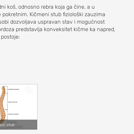
ni koš, odnosno rebra koja ga čine, a u
je pokretnim. Kičmeni stub fiziološki zauzima
osobi dozvoljava uspravan stav i mogućnost
ordoza predstavlja konveksitet kičme ka napred,
 postoje:
eni stub