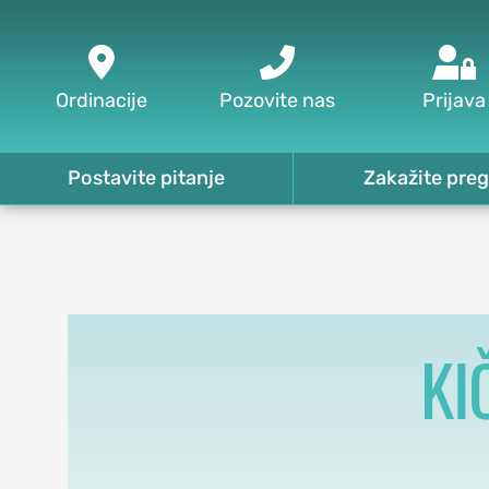



Ordinacije
Pozovite nas
Prijava
Postavite pitanje
Zakažite preg
KI