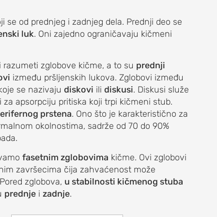
 se od prednjeg i zadnjeg dela. Prednji deo se
enski luk
. Oni zajedno ograničavaju kičmeni
 i razumeti zglobove kičme, a to su
prednji
ovi
između pršljenskih lukova. Zglobovi između
 koje se nazivaju
diskovi
ili
diskusi
. Diskusi služe
a apsorpciju pritiska koji trpi kičmeni stub.
erifernog prstena
. Ono što je karakteristično za
ormalnom okolnostima, sadrže od 70 do 90%
pada.
zivamo
fasetnim zglobovima
kičme. Ovi zglobovi
rvnim završecima čija zahvaćenost može
 Pored zglobova,
u stabilnosti kičmenog stuba
 u
prednje
i
zadnje
.