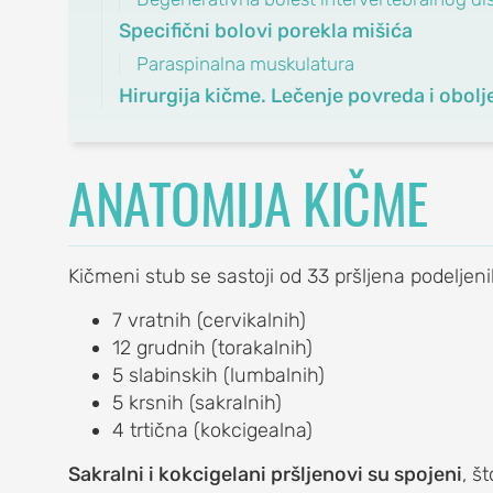
OrthoExpert
Specifični bolovi porekla mišića
Podgorica
Paraspinalna muskulatura
(068) 107-241
Hirurgija kičme. Lečenje povreda i obolj
NA
office@orthoexpert.me
Ankarski bulevar 35 L1,
, burzitis)
Podgorica, Crna Gora
ANATOMIJA KIČME
vni kapsulitis)
na)
Kičmeni stub se sastoji od 33 pršljena podeljeni
7 vratnih (cervikalnih)
12 grudnih (torakalnih)
5 slabinskih (lumbalnih)
5 krsnih (sakralnih)
4 trtična (kokcigealna)
Sakralni i kokcigelani pršljenovi su spojeni
, š