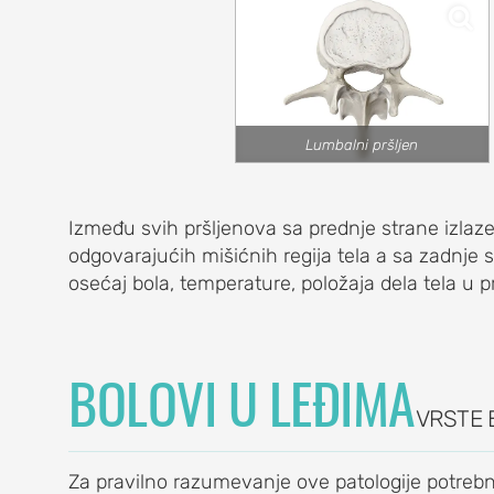
A
Lumbalni pršljen
eniskusa)
menata) kolena
Između svih pršljenova sa prednje strane izlaze 
no, bol u čašici)
odgovarajućih mišićnih regija tela a sa zadnje s
osećaj bola, temperature, položaja dela tela u pro
ne jame)
BOLOVI U LEĐIMA
ENA
VRSTE 
Za pravilno razumevanje ove patologije potrebn