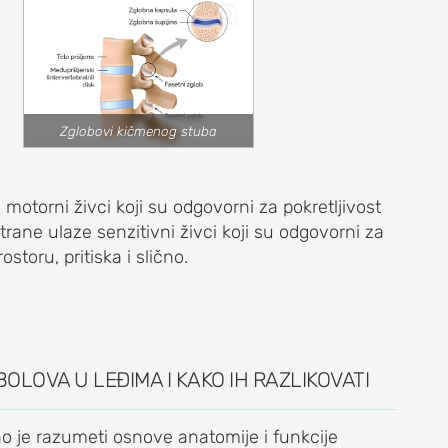
Zglobovi kičmenog stuba
motorni živci koji su odgovorni za pokretljivost
trane ulaze senzitivni živci koji su odgovorni za
storu, pritiska i slično.
BOLOVA U LEĐIMA I KAKO IH RAZLIKOVATI
o je razumeti osnove anatomije i funkcije