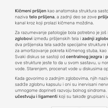
lave žbice)
Kičmeni pršljen
kao anatomska struktura sastoji
naziva
telo pršljena
, a zadnji deo se zove
pršlj
kanal kroz koji prolazi kičmena moždina.
)
Za razumevanje patologije bola potrebno je još
zglobovi
između pršljenskih tela i
zadnji zglob
dva pršljenska tela sadrže specijalne strukture
za amortizovanje pokreta kičmenog stuba, kao i z
Svaki diskus se sastoji od
centralnog jezgra
i
p
ove strukture jeste to da u svom sastavu, u n
vode. Starenjem, procenat vode u diskusima o
A
Kada govorimo o zadnjim zglobovima, njih na
sadrže zglobnu kapsulu i oni su inervisani ne
umnogome doprineti razvoju bolnog sindroma.
učestvuju i ligamenti
koji su takođe grupisani
) lakta