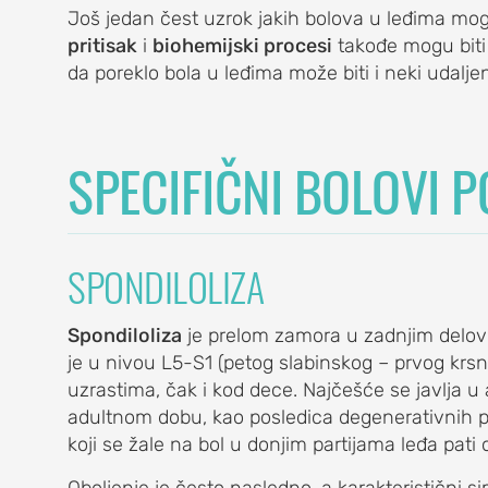
Još jedan čest uzrok jakih bolova u leđima mog
pritisak
i
biohemijski procesi
takođe mogu biti 
da poreklo bola u leđima može biti i neki udalj
SPECIFIČNI BOLOVI 
E
SPONDILOLIZA
Spondiloliza
je prelom zamora u zadnjim delov
je u nivou L5-S1 (petog slabinskog – prvog krsn
uzrastima, čak i kod dece. Najčešće se javlja u ad
LA
adultnom dobu, kao posledica degenerativnih p
koji se žale na bol u donjim partijama leđa pati 