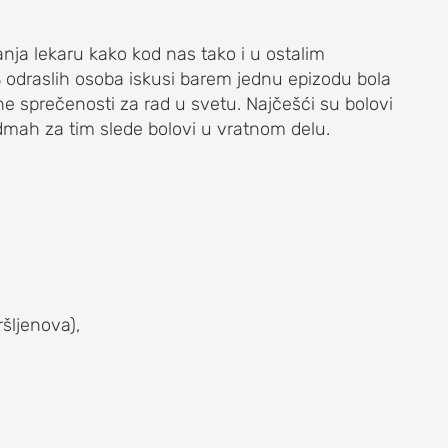
anja lekaru kako kod nas tako i u ostalim
 odraslih osoba iskusi barem jednu epizodu bola
ne sprečenosti za rad u svetu. Najčešći su bolovi
dmah za tim slede bolovi u vratnom delu.
ršljenova),