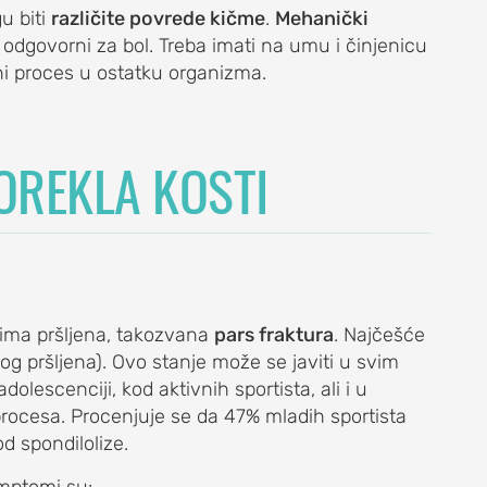
u biti
različite povrede kičme
.
Mehanički
odgovorni za bol. Treba imati na umu i činjenicu
eni proces u ostatku organizma.
POREKLA KOSTI
ima pršljena, takozvana
pars fraktura
. Najčešće
og pršljena). Ovo stanje može se javiti u svim
olescenciji, kod aktivnih sportista, ali i u
rocesa. Procenjuje se da 47% mladih sportista
od spondilolize.