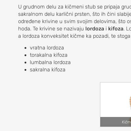
ba
U grudnom delu za kičmeni stub se pripaja grud
ca, krilata lopatica
sakralnom delu karlični prsten, što ih čini slabi
određene krivine u svim svojim delovima, što 
ENA
hoda. Te krivine se nazivaju
lordoza
i
kifoza
. L
a lordoza konveksitet kičme ka pozadi, te stoga
vratna lordoza
torakalna kifoza
na
lumbalna lordoza
sakralna kifoza
ja)
Kičm