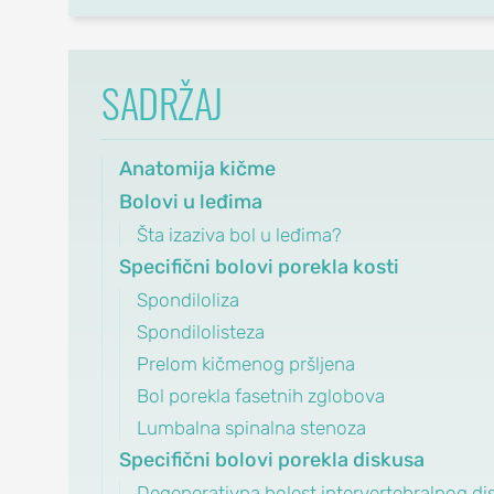
SADRŽAJ
OrthoExpert
Beograd
Anatomija kičme
(060) 032-320-8
Bolovi u leđima
office@orthoexpert.rs
Svetog Save 32/8,
Šta izaziva bol u leđima?
Beograd, Srbija
Specifični bolovi porekla kosti
Spondiloliza
OrthoExpert Niš
Spondilolisteza
(060) 032-320-9
Prelom kičmenog pršljena
office-
Bol porekla fasetnih zglobova
nis@orthoexpert.rs
Lumbalna spinalna stenoza
Svetosavska 20, Niš,
Specifični bolovi porekla diskusa
Srbija
Degenerativna bolest intervertebralnog di