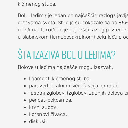
kičmenog stuba.
Bol u leđima je jedan od najčešćih razloga javlj
državama sveta. Studije su pokazale da do 85%
u leđima. Takođe to je najčešći razlog privreme
A
u slabinskom (lumobosakralnom) delu leđa a o
ŠTA IZAZIVA BOL U LEĐIMA?
Bolove u leđima najčešće mogu izazvati:
ligamenti kičmenog stuba,
itis)
paravertebralni mišići i fascija-omotač,
fasetni zglobovi (zglobovi zadnjih delova p
a bolest)
periost-pokosnica,
krvni sudovi,
korenovi živaca,
diskusi.