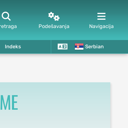



retraga
Podešavanja
Navigacija
Indeks
Serbian
ČME