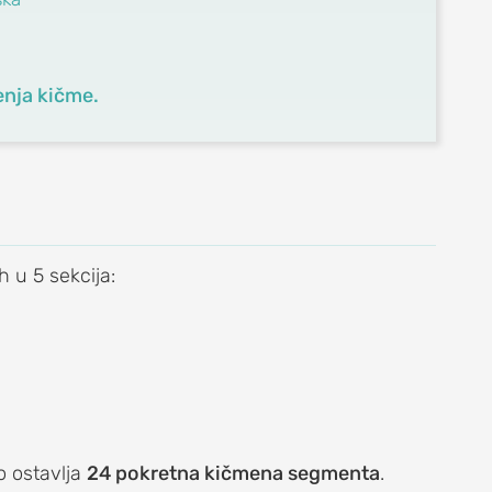
enja kičme.
h u 5 sekcija:
to ostavlja
24 pokretna kičmena segmenta
.