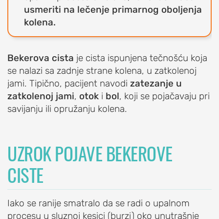
EDUCATION
usmeriti na lečenje primarnog oboljenja
kolena.
O
udruženju
OrthoExpert
Bekerova cista
je cista ispunjena tečnošću koja
Education
se nalazi sa zadnje strane kolena, u zatkolenoj
AKTIVNOSTI
jami. Tipično, pacijent navodi
zatezanje u
zatkolenoj jami
,
otok
i
bol
, koji se pojačavaju pri
Novosti
savijanju ili opružanju kolena.
i
obaveštenja
Drugi
UZROK POJAVE BEKEROVE
o
nama
CISTE
RAME
Iako se ranije smatralo da se radi o upalnom
POVREDE
procesu u sluznoj kesici (burzi) oko unutrašnje