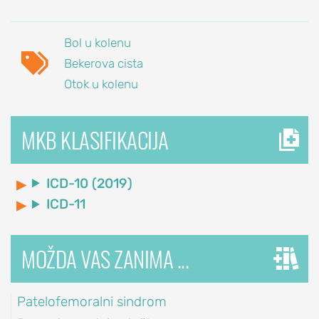
laktu
Nestabilnost
Bol u kolenu

lakta
Bekerova cista
Sindrom
Otok u kolenu
kubitalnog
kanala
MKB KLASIFIKACIJA
PROCEDURE
ZA
ICD-10 (2019)
LEČENJE
ICD-11
LAKTA
Blokada
lakta
MOŽDA VAS ZANIMA ...
Artroskopija
lakta
Patelofemoralni sindrom
Popuštanje