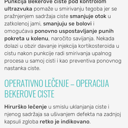
Punkcija Bekerove ciste pod kontrolom
Subakromijalna
ultrazvuka
pomaže u smirivanju tegoba jer se
dekompresija
pražnjenjem sadržaja ciste
smanjuje otok
u
zatkolenoj jami,
smanjuju se bolovi
i
LAKAT
omogućava
ponovno uspostavljanje punih
pokreta u kolenu
, naročito savijanja. Nekada
POVREDE
dolazi u obzir davanje injekcija kortikosteroida u
I
cistu nakon punkcije radi smirivanja upalnog
OBOLJENJA
procesa u samoj cisti i kao preventiva ponovnog
LAKTA
nastanka ciste.
Prelom
OPERATIVNO LEČENJE – OPERACIJA
lakta
BEKEROVE CISTE
Prelom
glave
Hirurško lečenje
u smislu uklanjanja ciste i
radijusa
njenog sadržaja sa ušivanjem defekta na zadnjoj
lakta
kapsuli zgloba
retko je indikovano
.
(prelom