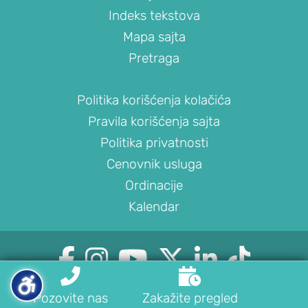
Artroskopija
Indeks tekstova
kolena
Mapa sajta
KUK
Pretraga
POVREDE
Politika korišćenja kolačića
I
Pravila korišćenja sajta
OBOLJENJA
Politika privatnosti
KUKA
Cenovnik usluga
PROCEDURE
Ordinacije
ZA
Kalendar
LEČENJE
KUKA






Veštački


kuk
© 2022-2026. OrthoExpert. Sva prava zadržana.
Pozovite nas
Zakažite pregled