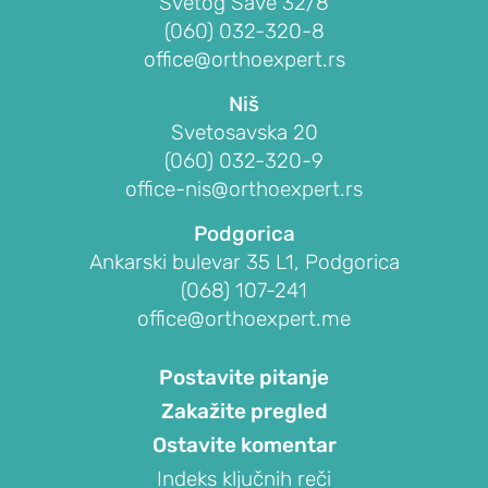
čašici)
Svetog Save 32/8
(060) 032-320-8
Gonartroza
office@orthoexpert.rs
(osteoartritis
kolena)
Niš
Bekerova
Svetosavska 20
cista
(060) 032-320-9
(serozna
office-nis@orthoexpert.rs
cista
Podgorica
zatkolene
Ankarski bulevar 35 L1, Podgorica
jame)
(068) 107-241
PROCEDURE
office@orthoexpert.me
ZA
LEČENJE
Postavite pitanje
KOLENA
Zakažite pregled
Veštačko
Ostavite komentar
koleno
Indeks ključnih reči