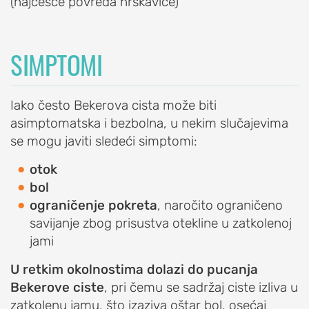
(najčešće povreda hrskavice)
ramena)
Prelom
SIMPTOMI
ramena
Raskid
tetive
Iako često Bekerova cista može biti
rotatorne
asimptomatska i bezbolna, u nekim slučajevima
manžetne
se mogu javiti sledeći simptomi:
Iritacija
otok
tetive
bol
duge
ograničenje pokreta
, naročito ograničeno
glave
savijanje zbog prisustva otekline u zatkolenoj
bicepsa
jami
Artritis
ramena
U retkim okolnostima dolazi do pucanja
(okoštavanje
Bekerove ciste
, pri čemu se sadržaj ciste izliva u
ramena)
zatkolenu jamu, što izaziva oštar bol, osećaj