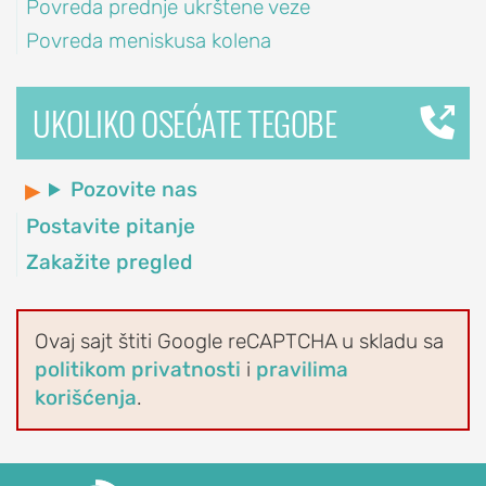
Povreda prednje ukrštene veze
zglobne
Povreda meniskusa kolena
kapsule
("release")
lakta
UKOLIKO OSEĆATE TEGOBE
Uklanjanje
slobodnih
Pozovite nas
tela
iz
Postavite pitanje
lakta
Zakažite pregled
KOLENO
Ovaj sajt štiti Google reCAPTCHA u skladu sa
POVREDE
politikom privatnosti
i
pravilima
I
korišćenja
.
OBOLJENJA
KOLENA
Povreda