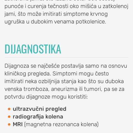
punoće i curenja tečnosti oko mišića u zatkolenoj
Iritacija
jami, što može imitirati simptome krvnog
akromioklavikularnog
ugruška u dubokim venama potkolenice.
zgloba
Iščašenje
akromioklavikularnog
DIJAGNOSTIKA
zgloba
Poremećaji
lopatice:
Dijagnoza se najčešće postavlja samo na osnovu
nestabilna
kliničkog pregleda. Simptomi mogu često
lopatica,
imitirati neka ozbiljnija stanja kao što su duboka
krilata
venska tromboza, aneurizma ili tumori, pa se za
lopatica
potvrdu dijagnoze mogu koristiti:
PROCEDURE
ultrazvučni pregled
ZA
radiografija kolena
LEČENJE
MRI
(magnetna rezonanca kolena)
RAMENA