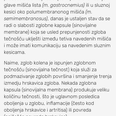
I
glave mišića lista
(m. gastrocnemius)
ili u sluznoj
OBOLJENJA
kesici oko polumembranonog mišića
(m.
RAMENA
semimembranosus)
, danas je ustaljen stav da se
Sindrom
radi o slabosti zglobne kapsule (sinovijalne
bolnog
membrane) koja se usled prepunjenosti zgloba
ramena
tečnošću uklješti između tetiva navedenih mišića
(impindžment,
i može imati komunikaciju sa navedenim sluznim
burzitis)
kesicama.
Smrznuto
Naime, zglob kolena je ispunjen zglobnom
rame
tečnošću (sinovijalna tečnost) koja služi za
(ukočeno
podmazivanje zglobih površina i smanjenje trenja
rame,
izmedju hrskavica zgloba. Nekada zglobna
adhezivni
kapsula (sinovijalna membrana) produkuje veliku
kapsulitis)
količinu tečnosti, što je uglavnom posledica
Nestabilnost
oboljenja u zglobu, inflamacije (često kod
ramena
oboljenja hrskavice i artritisa) ili povreda
(iščašenje