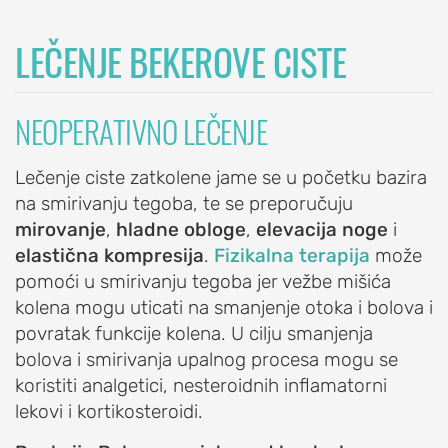
Blokada
LEČENJE BEKEROVE CISTE
ramena
Artroskopija
ramena
NEOPERATIVNO LEČENJE
Reparacija
rotatorne
Lečenje ciste zatkolene jame se u početku bazira
manžetne
na smirivanju tegoba, te se preporučuju
ramena
mirovanje
,
hladne obloge
,
elevacija noge
i
elastična kompresija
.
Fizikalna terapija
može
Veštačko
pomoći u smirivanju tegoba jer vežbe mišića
rame
kolena mogu uticati na smanjenje otoka i bolova i
(proteza
povratak funkcije kolena. U cilju smanjenja
ramena)
bolova i smirivanja upalnog procesa mogu se
Stabilizacija
koristiti analgetici, nesteroidnih inflamatorni
ramena
lekovi i kortikosteroidi.
(Bankart
operacija)