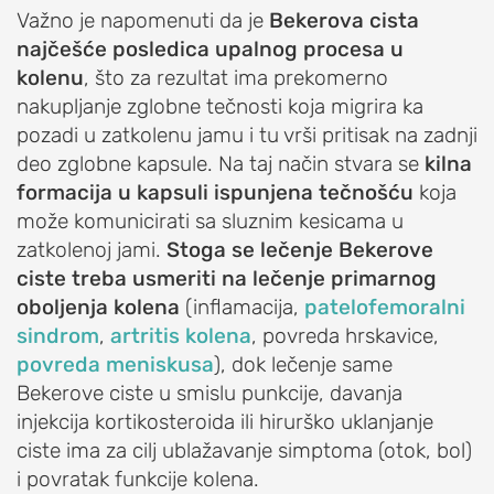
glave
Važno je napomenuti da je
Bekerova cista
žbice)
najčešće posledica upalnog procesa u
Teniski
kolenu
, što za rezultat ima prekomerno
lakat
nakupljanje zglobne tečnosti koja migrira ka
(lateralni
pozadi u zatkolenu jamu i tu vrši pritisak na zadnji
epikondilitis)
deo zglobne kapsule. Na taj način stvara se
kilna
Golferski
formacija u kapsuli ispunjena tečnošću
koja
lakat
može komunicirati sa sluznim kesicama u
(medijalni
zatkolenoj jami.
Stoga se lečenje Bekerove
epikondilitis)
ciste treba usmeriti na lečenje primarnog
oboljenja kolena
(inflamacija,
patelofemoralni
Ukočenost
sindrom
,
artritis kolena
, povreda hrskavice,
lakta
povreda meniskusa
), dok lečenje same
(kontraktura
Bekerove ciste u smislu punkcije, davanja
lakta)
injekcija kortikosteroida ili hirurško uklanjanje
Slobodna
ciste ima za cilj ublažavanje simptoma (otok, bol)
tela
i povratak funkcije kolena.
u