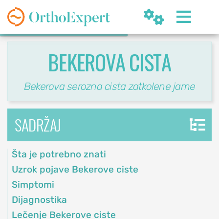


BEKEROVA CISTA
Bekerova serozna cista zatkolene jame
SR
SADRŽAJ
Šta je potrebno znati
OrthoExpert
Beograd
Uzrok pojave Bekerove ciste

(060) 032-320-8
nite
Simptomi
ziv
office@orthoexpert.rs
Dijagnostika
Svetog Save 32/8,
Lečenje Bekerove ciste
Beograd, Srbija