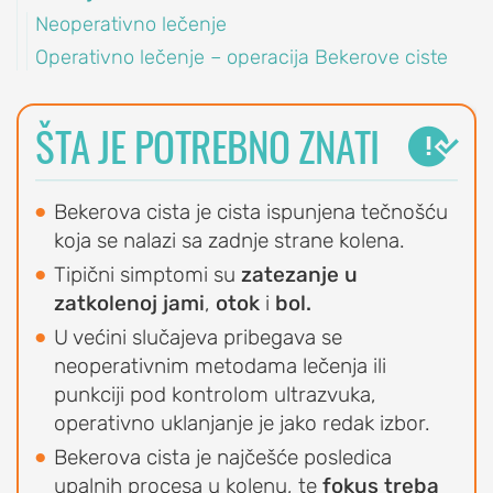
Neoperativno lečenje
OrthoExpert Niš
Operativno lečenje – operacija Bekerove ciste
(060) 032-320-9

O
office-
nite
NAMA
ziv
nis@orthoexpert.rs
ŠTA JE POTREBNO ZNATI
Svetosavska 20,

ORTHOEXPERT
Niš, Srbija
Naši
OrthoExpert
Bekerova cista je cista ispunjena tečnošću
lekari
Podgorica

koja se nalazi sa zadnje strane kolena.
i
(068) 107-241
nite
Tipični simptomi su
zatezanje u
fizioterapeuti
ziv
office@orthoexpert.me
zatkolenoj jami
,
otok
i
bol.
Ankarski bulevar 35 L1,
Kalendar
U većini slučajeva pribegava se
Podgorica, Crna Gora
dežurstava
neoperativnim metodama lečenja ili
Savetodavni
punkciji pod kontrolom ultrazvuka,
odbor
operativno uklanjanje je jako redak izbor.
OrthoExpert
Bekerova cista je najčešće posledica
ORTHOEXPERT
upalnih procesa u kolenu, te
fokus treba