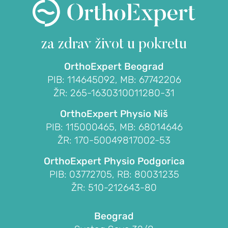
meniskusa
kolena
(rascep
za zdrav život
u pokretu
meniskusa)
Povreda
OrthoExpert Beograd
prednje
PIB: 114645092, MB: 67742206
ukrštene
ŽR: 265-1630310011280-31
veze
OrthoExpert Physio Niš
(ligamenata)
PIB: 115000465, MB: 68014646
kolena
ŽR: 170-50049817002-53
Patelofemoralni
OrthoExpert Physio Podgorica
sindrom
PIB: 03772705, RB: 80031235
(trkačko
ŽR: 510-212643-80
koleno,
bol
u
Beograd