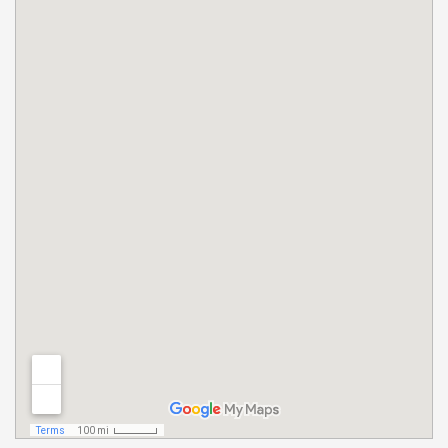
ramena)
Prelom
ramena
Raskid
tetive
rotatorne
manžetne
Iritacija
tetive
duge
glave
bicepsa
Artritis
ramena
(okoštavanje
ramena)