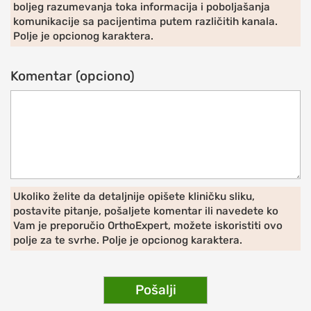
boljeg razumevanja toka informacija i poboljašanja
Iritacija
komunikacije sa pacijentima putem različitih kanala.
akromioklavikularnog
Polje je opcionog karaktera.
zgloba
Iščašenje
Komentar (opciono)
akromioklavikularnog
zgloba
Poremećaji
lopatice:
nestabilna
lopatica,
Ukoliko želite da detaljnije opišete kliničku sliku,
krilata
postavite pitanje, pošaljete komentar ili navedete ko
lopatica
Vam je preporučio OrthoExpert, možete iskoristiti ovo
polje za te svrhe. Polje je opcionog karaktera.
PROCEDURE
ZA
LEČENJE
Pošalji
RAMENA