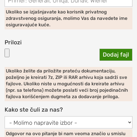
ramena)
Ukoliko se izjašnjavate kao korisnik privatnog
Prelom
zdravstvenog osiguranja, molimo Vas da navedete ime
ramena
osiguravajuće kuće.
Raskid
Prilozi
tetive
rotatorne
Dodaj fajl
manžetne
Iritacija
Ukoliko želite da priložite prateću dokumentaciju,
tetive
poželjno je kreirati 7z, ZIP ili RAR arhivu koja sadrži sve
duge
fajlove. Ukoliko niste u mogućnosti da kreirate arhivu
(npr. sa telefona) možete poslati veći broj pojedinačnih
glave
fajlova korišćenjem dugmeta za dodavanje priloga.
bicepsa
Kako ste čuli za nas?
Artritis
ramena
(okoštavanje
ramena)
Odgovor na ovo pitanje bi nam veoma značio u smislu