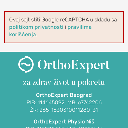
Blokada
ramena
Ovaj sajt štiti Google reCAPTCHA u skladu sa
Artroskopija
politikom privatnosti
i
pravilima
ramena
korišćenja
.
Reparacija
rotatorne
manžetne
ramena
Veštačko
rame
za zdrav život
u pokretu
(proteza
OrthoExpert Beograd
ramena)
PIB: 114645092, MB: 67742206
Stabilizacija
ŽR: 265-1630310011280-31
ramena
(Bankart
OrthoExpert Physio Niš
operacija)