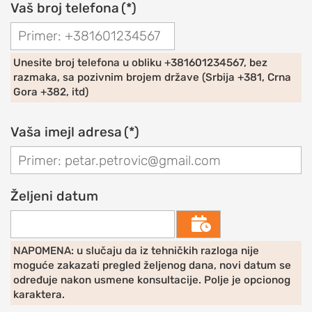
Vaš broj telefona
(*)
EDUCATION
O
udruženju
Unesite broj telefona u obliku +381601234567, bez
OrthoExpert
razmaka, sa pozivnim brojem države (Srbija +381, Crna
Education
Gora +382, itd)
AKTIVNOSTI
Vaša imejl adresa
(*)
Novosti
i
obaveštenja
Željeni datum
Drugi
o

nama
NAPOMENA: u slučaju da iz tehničkih razloga nije
RAME
moguće zakazati pregled željenog dana, novi datum se
određuje nakon usmene konsultacije. Polje je opcionog
POVREDE
karaktera.