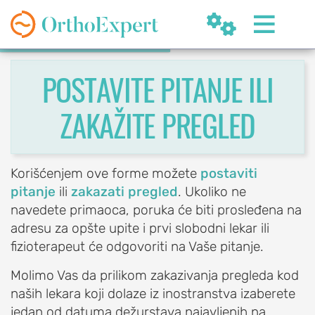


POSTAVITE PITANJE ILI
ZAKAŽITE PREGLED
SR
Korišćenjem ove forme možete
postaviti
pitanje
ili
zakazati pregled
. Ukoliko ne
navedete primaoca, poruka će biti prosleđena na
OrthoExpert
adresu za opšte upite i prvi slobodni lekar ili
Beograd

fizioterapeut će odgovoriti na Vaše pitanje.
(060) 032-320-8
nite
Molimo Vas da prilikom zakazivanja pregleda kod
ziv
office@orthoexpert.rs
Svetog Save 32/8,
naših lekara koji dolaze iz inostranstva izaberete
Beograd, Srbija
jedan od datuma dežurstava najavljenih na