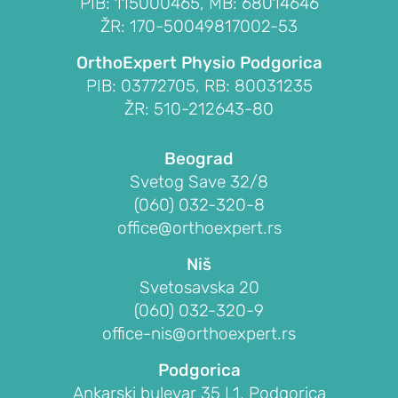
PIB: 115000465, MB: 68014646
Subakromijalna
ŽR: 170-50049817002-53
dekompresija
OrthoExpert Physio Podgorica
PIB: 03772705, RB: 80031235
LAKAT
ŽR: 510-212643-80
POVREDE
I
Beograd
OBOLJENJA
Svetog Save 32/8
LAKTA
(060) 032-320-8
office@orthoexpert.rs
Prelom
lakta
Niš
Prelom
Svetosavska 20
glave
(060) 032-320-9
radijusa
office-nis@orthoexpert.rs
lakta
Podgorica
(prelom
Ankarski bulevar 35 L1, Podgorica