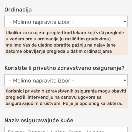
I
OBOLJENJA
Ordinacija
RAMENA
Sindrom
Ukoliko zakazujete pregled kod lekara koji vrši preglede
bolnog
u većem broju ordinacija (u različitim gradovima),
ramena
molimo Vas da ujedno obratite pažnju na najavljene
(impindžment,
datume obavljanja pregleda u datim ordinacijama
burzitis)
Koristite li privatno zdravstveno osiguranje?
Smrznuto
rame
(ukočeno
rame,
Korisnici privatnih zdravstvenih osiguranja mogu obaviti
pregled ili intervenciju na osnovu ugovora sa
adhezivni
osiguravajućim društvom. Polje je opcionog karaktera.
kapsulitis)
Nestabilnost
Naziv osiguravajuće kuće
ramena
(iščašenje