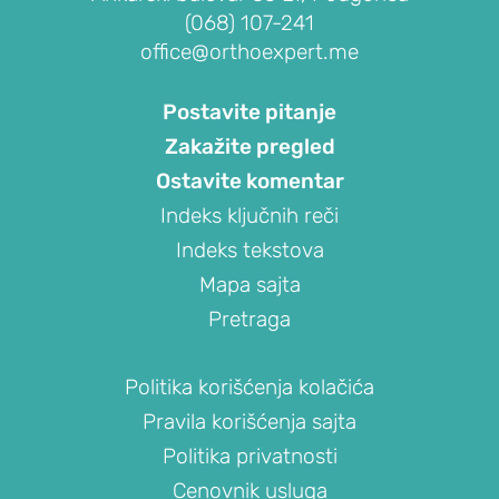
glave
(068) 107-241
žbice)
office@orthoexpert.me
Teniski
lakat
Postavite pitanje
(lateralni
Zakažite pregled
epikondilitis)
Ostavite komentar
Golferski
Indeks ključnih reči
lakat
Indeks tekstova
(medijalni
epikondilitis)
Mapa sajta
Ukočenost
Pretraga
lakta
(kontraktura
Politika korišćenja kolačića
lakta)
Pravila korišćenja sajta
Slobodna
Politika privatnosti
tela
Cenovnik usluga
u